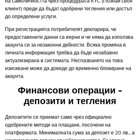
на самоличността чрез процедурата KYC (Познай своя
клиент) преди да бъдат одобрени тегления или достъп
до определени услуги.
При регистрацията потребителят декларира, че
предоставените данни са верни и че няма да използва
акаунта си за незаконни дейности. Всяка промяна в
личната информация трябва да бъде незабавно
актуализирана в системата. Неспазването на това
изискване може да доведе до временно блокиране на
акаунта.
Финансови операции -
депозити и тегления
Депозитите се приемат само чрез официално
одобрените методи на плащане, посочени на
платформата. Минималната сума за депозит е 20 лв., а