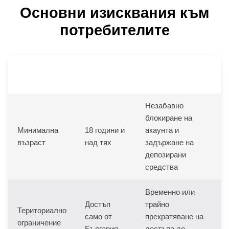
Основни изисквания към
потребителите
Последици при
Правило
Изискване
нарушение
Незабавно
блокиране на
Минимална
18 години и
акаунта и
възраст
над тях
задържане на
депозирани
средства
Временно или
Достъп
трайно
Териториално
само от
прекратяване на
ограничение
България
достъпа до