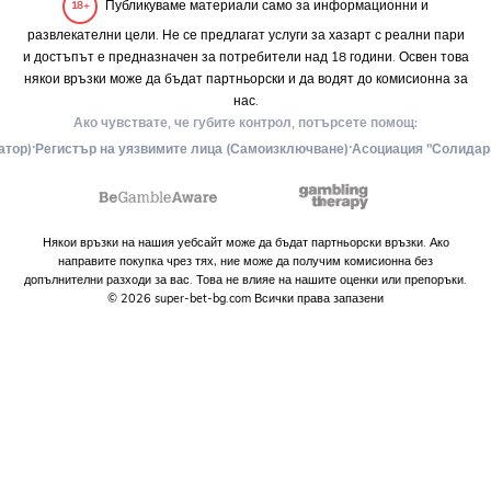
Публикуваме материали само за информационни и
18+
развлекателни цели. Не се предлагат услуги за хазарт с реални пари
и достъпът е предназначен за потребители над 18 години. Освен това
някои връзки може да бъдат партньорски и да водят до комисионна за
нас.
Ако чувствате, че губите контрол, потърсете помощ:
·
·
атор)
Регистър на уязвимите лица (Самоизключване)
Асоциация "Солидар
Някои връзки на нашия уебсайт може да бъдат партньорски връзки. Ако
направите покупка чрез тях, ние може да получим комисионна без
допълнителни разходи за вас. Това не влияе на нашите оценки или препоръки.
© 2026 super-bet-bg.com Всички права запазени